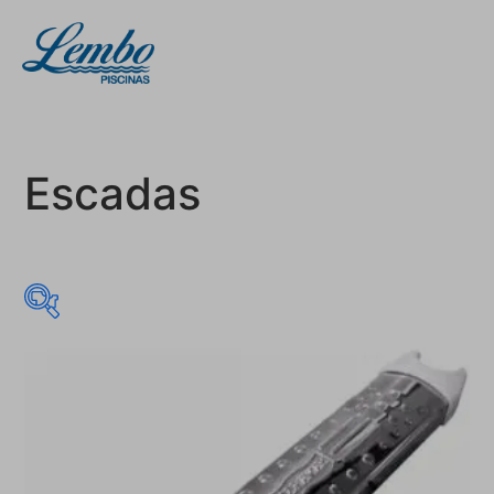
Escadas
R$ 95
R$ 120
95
101
108
114
120
Promoção
(0)