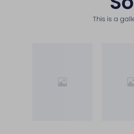
So
This is a ga