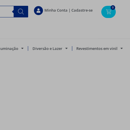
0
Minha Conta | Cadastre-se
Iluminação
Diversão e Lazer
Revestimentos em vinil