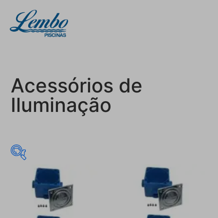
Acessórios de
Iluminação
R$ 195
R$ 196
195
195
196
196
196