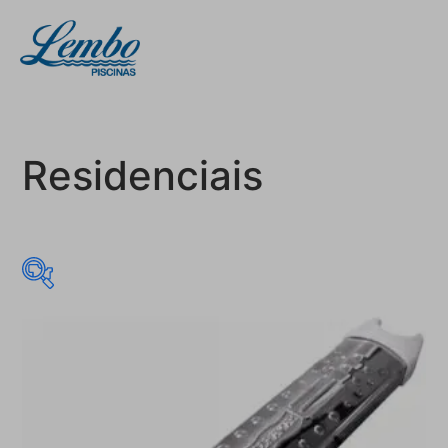
Residenciais
R$ 95
R$ 120
95
101
108
114
120
Promoção
(0)