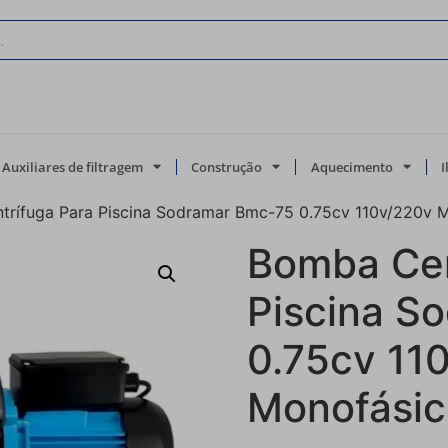
Auxiliares de filtragem
Construção
Aquecimento
rífuga Para Piscina Sodramar Bmc-75 0.75cv 110v/220v M
Bomba Cen
Piscina S
0.75cv 11
Monofásic