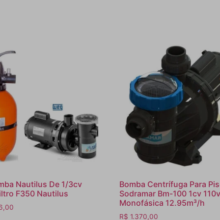
mba Nautilus De 1/3cv
Bomba Centrífuga Para Pis
ltro F350 Nautilus
Sodramar Bm-100 1cv 110
Monofásica 12.95m³/h
6,00
R$
1.370,00