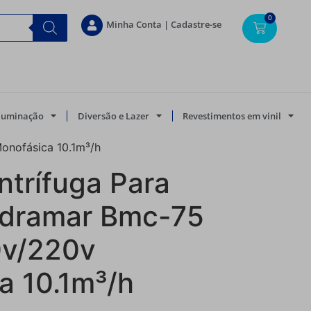
0
Minha Conta | Cadastre-se
Iluminação
Diversão e Lazer
Revestimentos em vinil
onofásica 10.1m³/h
trífuga Para
odramar Bmc-75
0v/220v
a 10.1m³/h