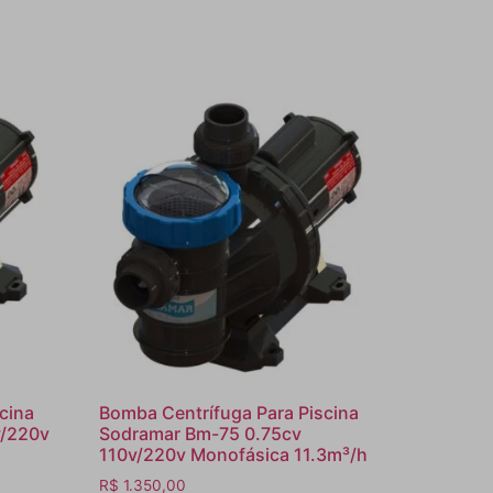
cina
Bomba Centrífuga Para Piscina
v/220v
Sodramar Bm-75 0.75cv
110v/220v Monofásica 11.3m³/h
R$
1.350,00