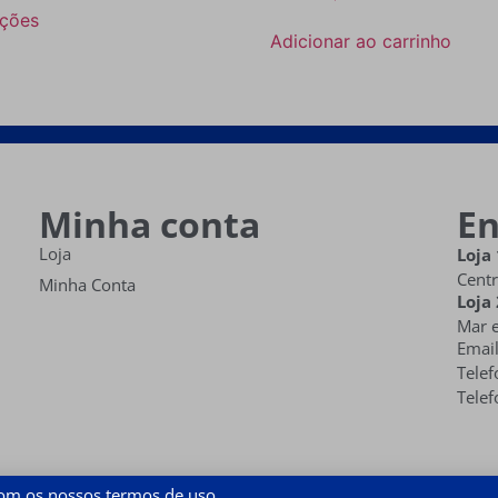
pções
Adicionar ao carrinho
Minha conta
E
Loja
Loja 
Centr
Minha Conta
Loja 
Mar e
Emai
Telef
Telef
com os nossos termos de uso