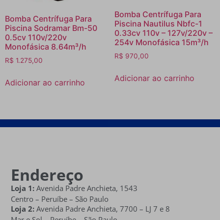
Bomba Centrífuga Para
Bomba Centrífuga Para
Piscina Nautilus Nbfc-1
Piscina Sodramar Bm-50
0.33cv 110v – 127v/220v –
0.5cv 110v/220v
254v Monofásica 15m³/h
Monofásica 8.64m³/h
R$
970,00
R$
1.275,00
Adicionar ao carrinho
Adicionar ao carrinho
Endereço
Loja 1:
Avenida Padre Anchieta, 1543
Centro – Peruíbe – São Paulo
Loja 2:
Avenida Padre Anchieta,
7700 – LJ 7 e 8
Mar e Sol
– Peruíbe – São Paulo