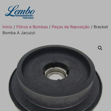
Início
/
Filtros e Bombas
/
Peças de Reposição
/ Bracket
Bomba A Jacuzzi