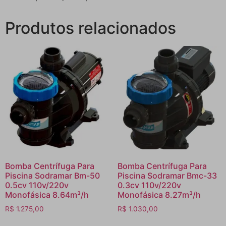
Produtos relacionados
Bomba Centrífuga Para
Bomba Centrífuga Para
Piscina Sodramar Bm-50
Piscina Sodramar Bmc-33
0.5cv 110v/220v
0.3cv 110v/220v
Monofásica 8.64m³/h
Monofásica 8.27m³/h
R$
1.275,00
R$
1.030,00