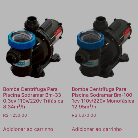
Bomba Centrífuga Para
Bomba Centrífuga Para
Piscina Sodramar Bm-33
Piscina Sodramar Bm-100
0.3cv 110v/220v Trifásica
1cv 110v/220v Monofásica
8.34m³/h
12.95m³/h
R$
1.250,00
R$
1.370,00
Adicionar ao carrinho
Adicionar ao carrinho