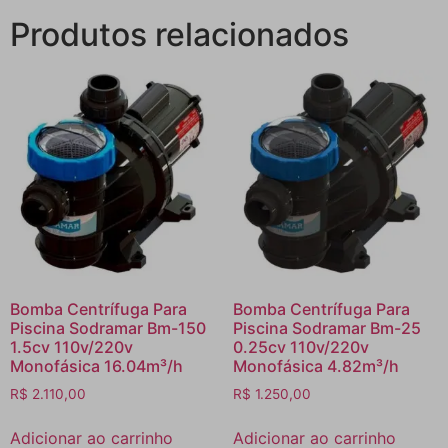
Produtos relacionados
Bomba Centrífuga Para
Bomba Centrífuga Para
Piscina Sodramar Bm-150
Piscina Sodramar Bm-25
1.5cv 110v/220v
0.25cv 110v/220v
Monofásica 16.04m³/h
Monofásica 4.82m³/h
R$
2.110,00
R$
1.250,00
Adicionar ao carrinho
Adicionar ao carrinho