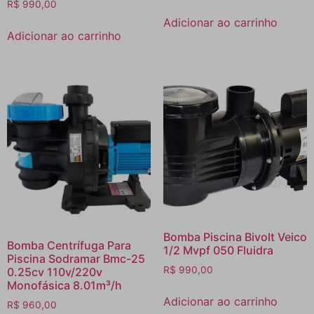
R$
990,00
Adicionar ao carrinho
Adicionar ao carrinho
Bomba Piscina Bivolt Veico
Bomba Centrífuga Para
1/2 Mvpf 050 Fluidra
Piscina Sodramar Bmc-25
R$
990,00
0.25cv 110v/220v
Monofásica 8.01m³/h
Adicionar ao carrinho
R$
960,00