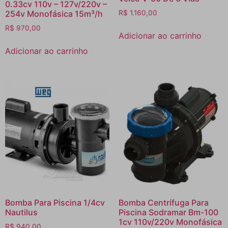
0.33cv 110v – 127v/220v –
254v Monofásica 15m³/h
R$
1.160,00
R$
970,00
Adicionar ao carrinho
Adicionar ao carrinho
Bomba Para Piscina 1/4cv
Bomba Centrífuga Para
Nautilus
Piscina Sodramar Bm-100
1cv 110v/220v Monofásica
R$
940,00