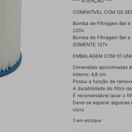
*** ATENÇÃO ***
COMPATÍVEL COM OS SE
Bomba de Filtragem Bel e 
220v
Bomba de Filtragem Bel e 
SOMENTE 127v
EMBALAGEM COM 01 UN
Dimensões aproximadas do 
Interno: 4,8 cm
Possui a função de remove
A durabilidade do filtro 
É recomendável lavar o fi
Deve-se esperar algumas h
cloro
3 em estoque