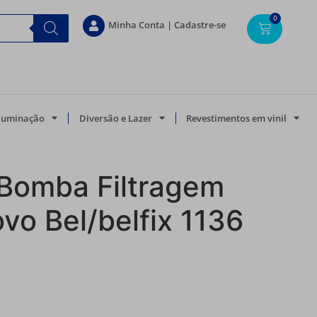
0
Minha Conta | Cadastre-se
Iluminação
Diversão e Lazer
Revestimentos em vinil
 Bomba Filtragem
vo Bel/belfix 1136