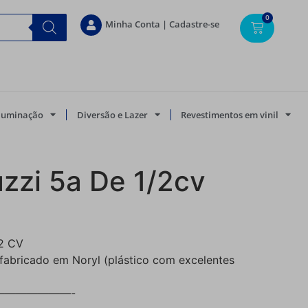
0
Minha Conta | Cadastre-se
Iluminação
Diversão e Lazer
Revestimentos em vinil
zzi 5a De 1/2cv
2 CV
 fabricado em Noryl (plástico com excelentes
———————-