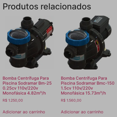
Produtos relacionados
Bomba Centrífuga Para
Bomba Centrífuga Para
Piscina Sodramar Bm-25
Piscina Sodramar Bmc-150
0.25cv 110v/220v
1.5cv 110v/220v
Monofásica 4.82m³/h
Monofásica 15.73m³/h
R$
1.250,00
R$
1.560,00
Adicionar ao carrinho
Adicionar ao carrinho