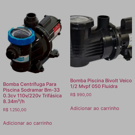
Bomba Piscina Bivolt Veico
Bomba Centrífuga Para
1/2 Mvpf 050 Fluidra
Piscina Sodramar Bm-33
R$
990,00
0.3cv 110v/220v Trifásica
8.34m³/h
Adicionar ao carrinho
R$
1.250,00
Adicionar ao carrinho