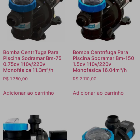
Bomba Centrífuga Para
Bomba Centrífuga Para
Piscina Sodramar Bm-75
Piscina Sodramar Bm-150
0.75cv 110v/220v
1.5cv 110v/220v
Monofásica 11.3m³/h
Monofásica 16.04m³/h
R$
1.350,00
R$
2.110,00
Adicionar ao carrinho
Adicionar ao carrinho