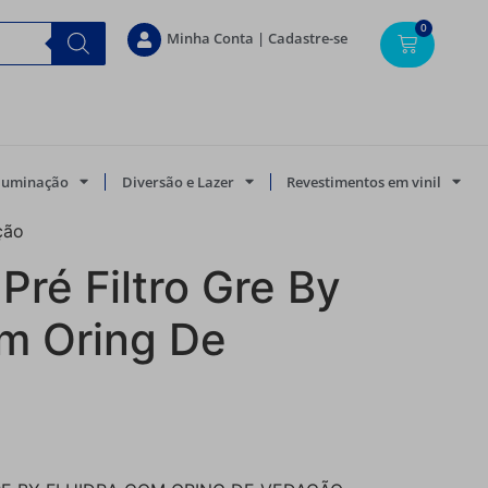
0
Minha Conta | Cadastre-se
Iluminação
Diversão e Lazer
Revestimentos em vinil
ção
ré Filtro Gre By
om Oring De