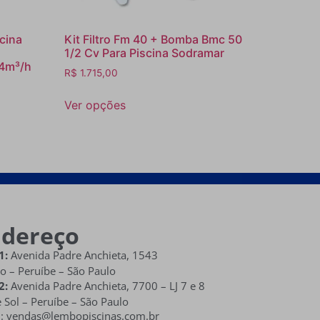
cina
Kit Filtro Fm 40 + Bomba Bmc 50
1/2 Cv Para Piscina Sodramar
64m³/h
R$
1.715,00
Ver opções
ndereço
1:
Avenida Padre Anchieta, 1543
o – Peruíbe – São Paulo
2:
Avenida Padre Anchieta,
7700 – LJ 7 e 8
 Sol
– Peruíbe – São Paulo
l: vendas@lembopiscinas.com.br