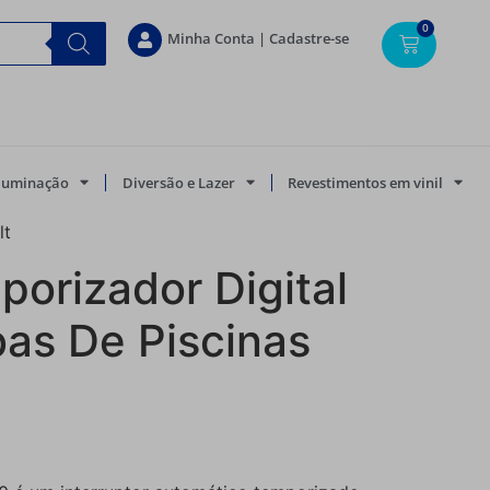
0
Minha Conta | Cadastre-se
Iluminação
Diversão e Lazer
Revestimentos em vinil
lt
orizador Digital
as De Piscinas