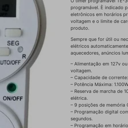
O timer programável TE-3
programável. È indicado pa
eletrônicos em horários p
voltagem e o limite de car
produto.
Sempre que for útil ou nec
elétricos automaticamente
aquecedores, anúncios lumi
– Alimentação em 127v ou 
voltagem.
– Capacidade de corrente: 
– Potência Máxima: 1.100W
– Reserva de marcha de 10
elétrica.
– 9 posições de memória 
– Programação digital com 
segundos.
– Programação em horários