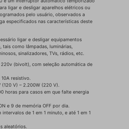
0 é um interruptor automático temporizado
ra ligar e desligar aparelhos elétricos ou
rogramados pelo usuário, observados a
ga especificados nas características deste
essário ligar e desligar equipamentos
, tais como lâmpadas, luminárias,
nosos, sinalizadores, TVs, rádios, etc.
220v (bivolt), com seleção automática de
10A resistivo.
 (120 V) – 2.200W (220 V).
0 horas para casos em que falte energia
ON e 9 de memória OFF por dia.
intervalos de 1 em 1 minuto, e até 1 em 1
 aleatórios.