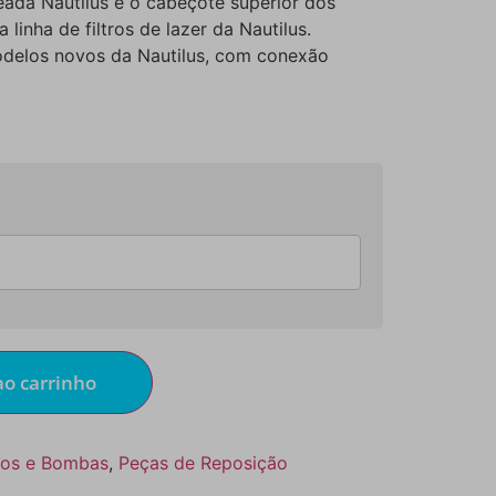
eada Nautilus é o cabeçote superior dos
linha de filtros de lazer da Nautilus.
modelos novos da Nautilus, com conexão
ao carrinho
tros e Bombas
,
Peças de Reposição