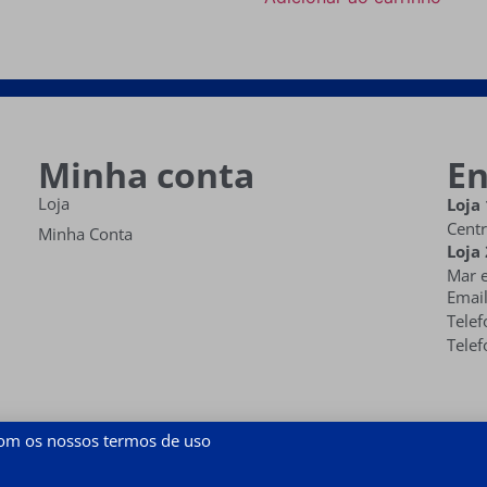
Minha conta
E
Loja
Loja 
Centr
Minha Conta
Loja 
Mar e
Emai
Telef
Telef
com os nossos termos de uso
2026 Criado e desenvolvido por Devisual - Design Visual