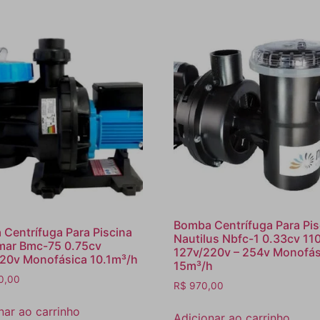
Bomba Centrífuga Para Pis
Centrífuga Para Piscina
Nautilus Nbfc-1 0.33cv 110
mar Bmc-75 0.75cv
127v/220v – 254v Monofás
20v Monofásica 10.1m³/h
15m³/h
0,00
R$
970,00
nar ao carrinho
Adicionar ao carrinho