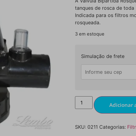
A Válvula Bipartida Rosqu
tanques de rosca de toda a 
Indicada para os filtros 
rosqueada.
3 em estoque
Simulação de frete
Adicionar 
SKU:
0211
Categorias:
Fil