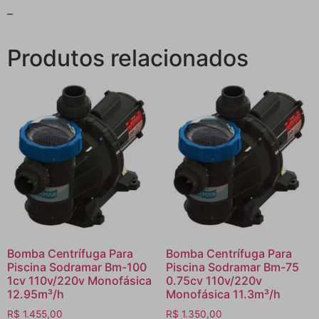
–
Produtos relacionados
Bomba Centrífuga Para
Bomba Centrífuga Para
Piscina Sodramar Bm-100
Piscina Sodramar Bm-75
1cv 110v/220v Monofásica
0.75cv 110v/220v
12.95m³/h
Monofásica 11.3m³/h
R$
1.455,00
R$
1.350,00