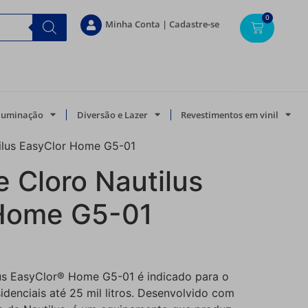
0
Minha Conta | Cadastre-se
Iluminação
Diversão e Lazer
Revestimentos em vinil
ilus EasyClor Home G5-01
 Cloro Nautilus
Home G5-01
lus EasyClor® Home G5-01 é indicado para o
idenciais até 25 mil litros. Desenvolvido com