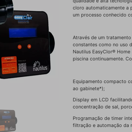
qualidade e alta tecnolog
cloro automaticamente a p
um processo conhecido co
Através de um tratamento
constantes como no uso do
Nautilus EasyClor® Home g
piscina continuamente. Con
Equipamento compacto com
ao gabinete*);
Display em LCD facilitand
concentração de sal, porc
Programação de timer inte
filtração e automação da