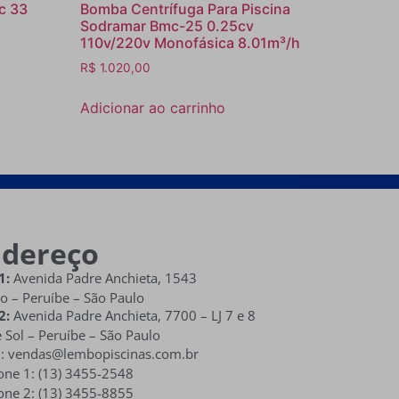
c 33
Bomba Centrífuga Para Piscina
Sodramar Bmc-25 0.25cv
110v/220v Monofásica 8.01m³/h
R$
1.020,00
Adicionar ao carrinho
ndereço
1:
Avenida Padre Anchieta, 1543
o – Peruíbe – São Paulo
2:
Avenida Padre Anchieta,
7700 – LJ 7 e 8
 Sol
– Peruíbe – São Paulo
l: vendas@lembopiscinas.com.br
one 1: (13) 3455-2548
one 2: (13) 3455-8855