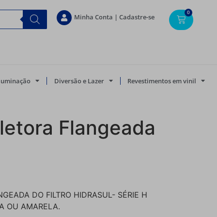
0
Minha Conta | Cadastre-se
Iluminação
Diversão e Lazer
Revestimentos em vinil
letora Flangeada
GEADA DO FILTRO HIDRASUL- SÉRIE H
A OU AMARELA.